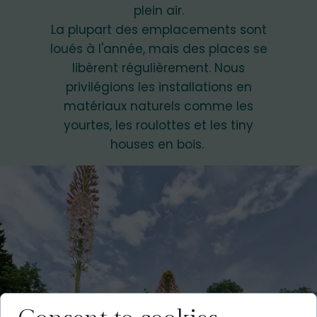
plein air.
La plupart des emplacements sont
loués à l'année, mais des places se
libèrent régulièrement. Nous
privilégions les installations en
matériaux naturels comme les
yourtes, les roulottes et les tiny
houses en bois.